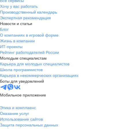
Все сервисы
Хочу у вас работать
Если документы полностью или частично составлены
Производственный календарь
на иностранном языке, предоставьте, пожалуйста, заверенный
Экспертная рекомендация
перевод на русский язык. Также для всех иностранных
Новости и статьи
поставщиков и подрядчиков нужна справка о резидентстве
Блог
с апостилем и перевод — чтобы избежать двойного
О компаниях в игровой форме
налогообложения.
Жизнь в компании
ИТ-проекты
Рейтинг работодателей России
Молодым специалистам
Карьера для молодых специалистов
Школа программистов
Карьера в некоммерческих организациях
Боты для уведомлений
Мобильное приложение
Этика и комплаенс
Оказание услуг
Использование сайтов
Защита персональных данных