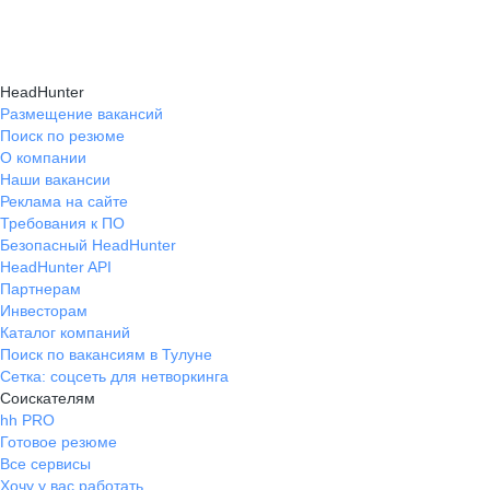
Карьерные эксперты на hh.ru помогут вам
hh.ru, которые повысят вашу уверенность
текущем месте работы и о том, кому он будет
справиться с синдромом самозванца путем
в карьере.
полезен, с какими запросами работает.
индивидуальной работы, анализа достижений
Вы точно найдёте того, кто вам нужен!
HeadHunter
и формирования уверенности в собственных
Размещение вакансий
Поиск по резюме
силах и компетенциях.
О компании
Наши вакансии
Реклама на сайте
Требования к ПО
Безопасный HeadHunter
HeadHunter API
Партнерам
Инвесторам
Каталог компаний
Поиск по вакансиям в Тулуне
Сетка: соцсеть для нетворкинга
Соискателям
hh PRO
Готовое резюме
Все сервисы
Хочу у вас работать