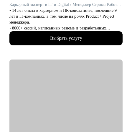
• Опытным руководителям, которые столкнулись с трудным
Карьерный эксперт в IT и Digital / Менеджер Стрима Работодателей в Сетке от hh.ru / ex- Яндекс Практикум, Островок!
проектом, кризисом или командным конфликтом и хотят
• 14 лет опыта в карьерном и HR-консалтинге, последние 9
получить независимый взгляд.
лет в IT-компаниях, в том числе на ролях Product / Project
менеджера.
• 8000+ сессий, написанных резюме и разработанных
карьерных планов по переходу в новую профессию и
Выбрать услугу
эффективному поиску работы, в том числе в IT.
• Более 5000 успешных трудоустройств: мои клиенты
работают в Яндекс, Озон, ВК, Авито, Циан, Сбер, Т-банк,
Марс и тд.
• 3 раза сменила карьерный вектор и перешла в IT, поделюсь
нетривиальными рекомендациями на основе собственного
опыта.
• Построила кросс-карьеру и уже 9 лет совмещаю фуллтайм
работу и карьерный консалтинг.
• Управляла в роли Product-менеджера Карьерным
маркетплейсом в hh.ru, который ежедневно помогает тысячам
соискателей расти профессионально и находить работу мечты
с помощью экспертов рынка.
• Лидировала карьерные продукты и программы
трудоустройства для выпускников курсов разработки (Python,
Go, C++, JS, React) и DevOps в Яндекс Практикуме.