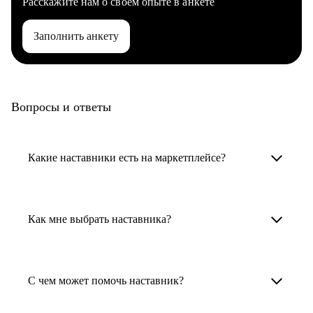
Расскажите нам о своем опыте в анкете
Заполнить анкету
Вопросы и ответы
Какие наставники есть на маркетплейсе?
Карьерные наставники — это HR-
специалисты, карьерные консультанты,
Как мне выбрать наставника?
психологи, резюмерайтеры и менторы.
Умный поиск поможет в три клика выбрать
Менторы работают в ИТ, дизайне, других
наставника для достижения вашей цели.
С чем может помочь наставник?
узкоспециализированных сферах. Они
помогут прокачать навыки, построить