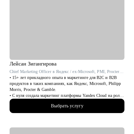
Лейсан
Зигангирова
Chief Marketing Officer в Яндекс / ex-Microsoft, PMI, Procter & Gamble
• 15+ лет прикладного опыта в маркетинге для B2C и B2B
продуктов в таких компаниях, как Яндекс, Microsoft, Philipp
Morris, Procter & Gamble.
• С нуля создала маркетинг платформы Yandex Cloud на роли
Сhief Marketing Officer, превратив за 5 лет продукт в
Выбрать услугу
крупнейшую облачную платформу в России и сделав из
бренда lovemark для аудиторий бизнеса и индивидуальных
пользователей.
• Обладаю глубоким пониманием технологий и языка
инженеров и разработчиков и умею переводить его на язык