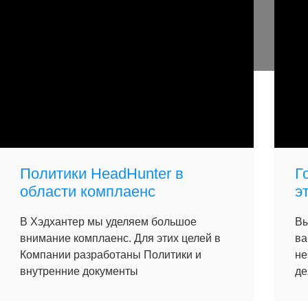
Политики HeadHunter в
Г
области комплаенс
э
В Хэдхантер мы уделяем большое
Вы
внимание комплаенс. Для этих целей в
ва
Компании разработаны Политики и
не
внутренние документы
де