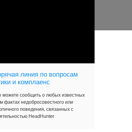
орячая линия по вопросам
тики и комплаенс
 можете сообщить о любых известных
м фактах недобросовестного или
этичного поведения, связанных с
ятельностью HeadHunter