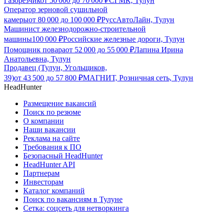
Газорезчик
от
50 000
до
70 000
₽
СГМК, Тулун
Оператор зерновой сушильной
камеры
от
80 000
до
100 000
₽
РуссАвтоЛайн, Тулун
Машинист железнодорожно-строительной
машины
100 000
₽
Российские железные дороги, Тулун
Помощник повара
от
52 000
до
55 000
₽
Лапина Ирина
Анатольевна, Тулун
Продавец (Тулун, Угольщиков,
39)
от
43 500
до
57 800
₽
МАГНИТ, Розничная сеть, Тулун
HeadHunter
Размещение вакансий
Поиск по резюме
О компании
Наши вакансии
Реклама на сайте
Требования к ПО
Безопасный HeadHunter
HeadHunter API
Партнерам
Инвесторам
Каталог компаний
Поиск по вакансиям в Тулуне
Сетка: соцсеть для нетворкинга