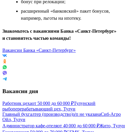
бонус при релокации;
расширенный «банковский» пакет бонусов,
например, льготы на ипотеку.
Знакомьтесь с вакансиями Банка «Санкт-Петербург»
и становитесь частью команды!
Вакансии Банка «Санкт-Петербург»
Вакансии дня
Работник цеха
от
50 000
до
60 000
₽
Тулунский
рыбоперерабатывающий цех, Тулун
Главный бухгалтер (производство)
з/п не указана
Сиб-Агро
Ойл, Тулун
Администратор кафе-отеля
от
40 000
до
60 000
₽
Жито, Тулун