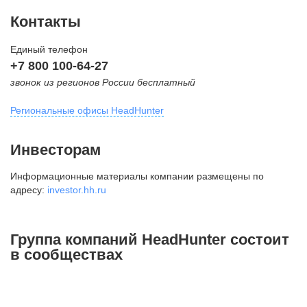
Контакты
Единый телефон
+7 800 100-64-27
звонок из регионов России бесплатный
Региональные офисы HeadHunter
Москва
Инвесторам
внутригородская территория
Информационные материалы компании размещены по
Муниципальный округ Тверской,
адресу:
investor.hh.ru
2-я Брестская ул., д. 48,
помещение 25
+7 495 974-64-27
Группа компаний HeadHunter состоит
+7 495 980-64-27
в сообществах
+7 495 134-92-24
press@hh.ru