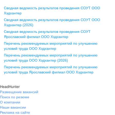
Сводная ведомость результатов проведения СОУТ ООО
Воронеж
Хэдхантер
Сводная ведомость результатов проведения СОУТ ООО
ул. Комиссаржевской, д. 10,
Хэдхантер (2026)
офис 1212
Сводная ведомость результатов проведения СОУТ
+7 473 280-05-05
Ярославский филиал ООО Хэдхантер
pr@vrn.hh.ru
Перечень рекомендуемых мероприятий по улучшению
условий труда ООО Хэдхантер
Казань
Перечень рекомендуемых мероприятий по улучшению
ул. Спартаковская, д. 2А, этаж 3,
условий труда ООО Хэдхантер (2026)
помещение 15
Перечень рекомендуемых мероприятий по улучшению
условий труда Ярославский филиал ООО Хэдхантер
+7 843 212-12-50
pr@kzn.hh.ru
HeadHunter
Размещение вакансий
Екатеринбург
Поиск по резюме
ул. Боевых Дружин, стр. 20,
О компании
5 этаж, офис 505, 521
Наши вакансии
Реклама на сайте
+7 343 226-79-99