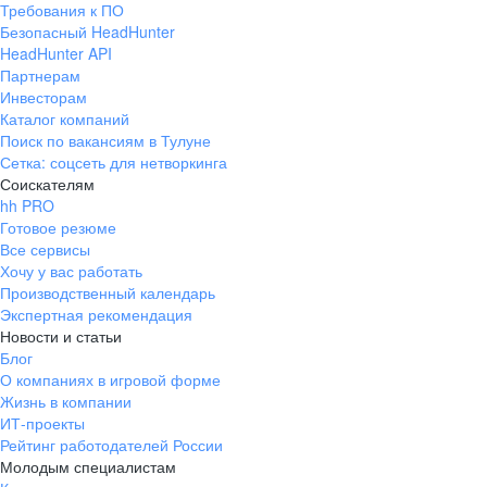
Требования к ПО
pr@ural.hh.ru
Безопасный HeadHunter
HeadHunter API
Краснодар
Партнерам
Инвесторам
ул. Янковского, д. 169, 7 этаж,
Каталог компаний
706 каб.
Поиск по вакансиям в Тулуне
+7 861 205-55-57
Сетка: соцсеть для нетворкинга
pr@krd.hh.ru
Соискателям
hh PRO
Готовое резюме
Владивосток
Все сервисы
пер. Ланинский д. 4, офис 3.4
Хочу у вас работать
Производственный календарь
+7 423 202-33-28
Экспертная рекомендация
pr@dv.hh.ru
Новости и статьи
Блог
Новосибирск
О компаниях в игровой форме
Жизнь в компании
ул. Большевистская, д. 35,
ИТ-проекты
помещение 21
Рейтинг работодателей России
+7 383 207-94-64
Молодым специалистам