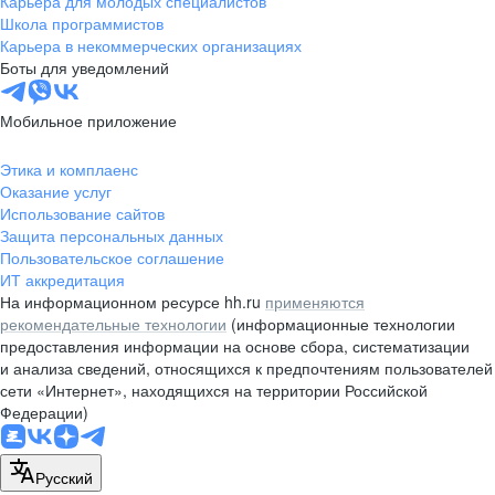
Карьера для молодых специалистов
pr@nsk.hh.ru
Школа программистов
Карьера в некоммерческих организациях
Минск
Боты для уведомлений
пр-т Дзержинского, д. 57,
10 этаж, помещение 45-1
Мобильное приложение
+375 (17)
336-03-02
Этика и комплаенс
pr@rabota.by
Оказание услуг
Использование сайтов
Алматы
Защита персональных данных
Пользовательское соглашение
пр. Абая, д. 151, БЦ Алатау,
ИТ аккредитация
12 этаж, офис 1209
На информационном ресурсе hh.ru
применяются
+7 727 232-13-13
рекомендательные технологии
(информационные технологии
pr@headhunter.com.kz
предоставления информации на основе сбора, систематизации
и анализа сведений, относящихся к предпочтениям пользователей
сети «Интернет», находящихся на территории Российской
Федерации)
Русский