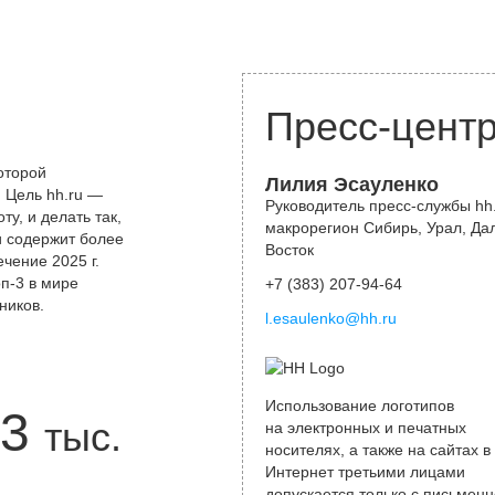
Пресс-цент
оторой
Лилия Эсауленко
 Цель hh.ru —
Руководитель пресс-службы hh.
у, и делать так,
макрорегион Сибирь, Урал, Да
и содержит более
Восток
чение 2025 г.
оп-3 в мире
+7 (383) 207-94-64
ников.
l.esaulenko@hh.ru
Использование логотипов
3
тыс.
на электронных и печатных
носителях, а также на сайтах в
Интернет третьими лицами
допускается только с письменн