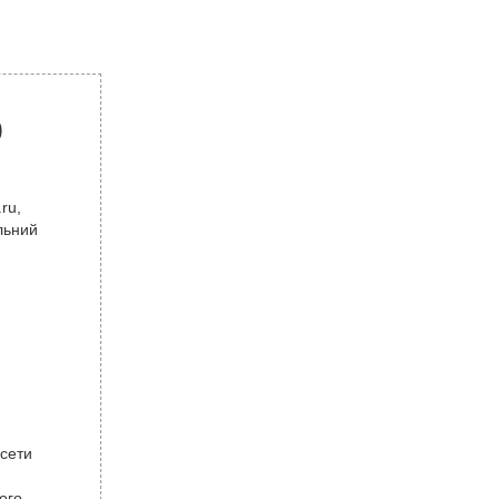
р
ru,
льний
 сети
ого