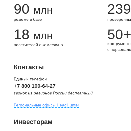
90
239
млн
резюме в базе
проверенны
18
50
млн
инструменто
посетителей ежемесячно
с персонал
Контакты
Единый телефон
+7 800 100-64-27
звонок из регионов России бесплатный
Региональные офисы HeadHunter
Москва
Инвесторам
внутригородская территория