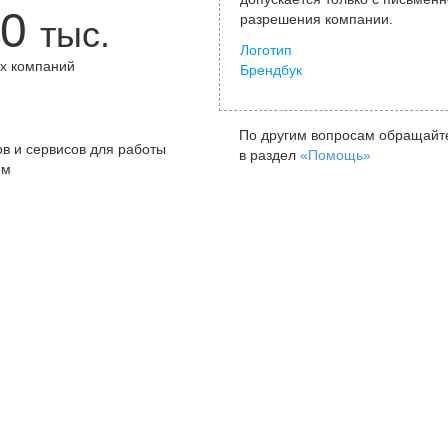
0
разрешения компании.
тыс.
Логотип
х компаний
Брендбук
+
По другим вопросам обращайт
в и сервисов для работы
в раздел
«Помощь»
ом
Санкт-Петербург
Я
ул. Жуковского, д. 19, особняк
ул