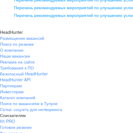
pr@ural.hh.ru
Перечень рекомендуемых мероприятий по улучшению услов
Перечень рекомендуемых мероприятий по улучшению усло
Новосибирск
ул. Большевистская, д. 35,
HeadHunter
помещение 21
Размещение вакансий
Поиск по резюме
+7 383 207-94-64
О компании
pr@nsk.hh.ru
Наши вакансии
Реклама на сайте
Требования к ПО
Безопасный HeadHunter
HeadHunter API
Партнерам
Инвесторам
Каталог компаний
Поиск по вакансиям в Тулуне
Сетка: соцсеть для нетворкинга
Соискателям
hh PRO
Готовое резюме